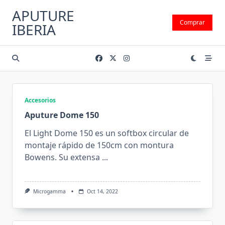
Saltar
APUTURE
al
Comprar
IBERIA
contenido
Accesorios
Aputure Dome 150
El Light Dome 150 es un softbox circular de
montaje rápido de 150cm con montura
Bowens. Su extensa
...
Microgamma
Oct 14, 2022