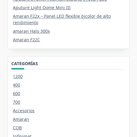
Aputure Light Dome Mini III
Amaran F22x – Panel LED flexible bicolor de alto
rendimiento
amaran Halo 300x
Amaran F22C
CATEGORÍAS
1200
400
600
700
Accesorios
Amaran
COB
Infinimat