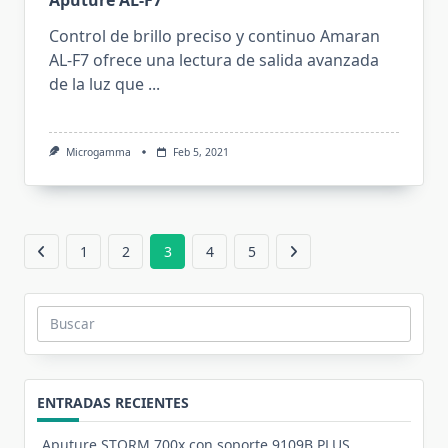
Control de brillo preciso y continuo Amaran
AL-F7 ofrece una lectura de salida avanzada
de la luz que
...
Microgamma
Feb 5, 2021
1
2
3
4
5
Buscar:
ENTRADAS RECIENTES
Aputure STORM 700x con soporte 9109B PLUS