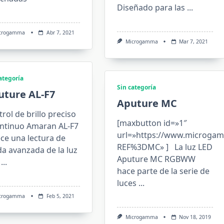
Diseñado para las
...
crogamma
Abr 7, 2021
Microgamma
Mar 7, 2021
ategoría
Sin categoría
uture AL-F7
Aputure MC
rol de brillo preciso
[maxbutton id=»1″
ontinuo Amaran AL-F7
url=»https://www.microga
ce una lectura de
REF%3DMC» ] La luz LED
da avanzada de la luz
Aputure MC RGBWW
...
hace parte de la serie de
luces
...
crogamma
Feb 5, 2021
Microgamma
Nov 18, 2019