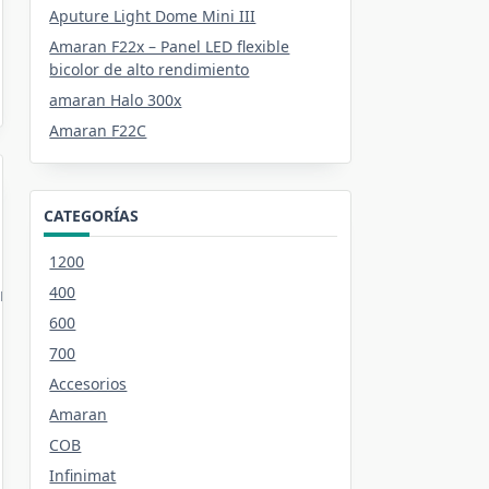
Aputure Light Dome Mini III
Amaran F22x – Panel LED flexible
bicolor de alto rendimiento
amaran Halo 300x
Amaran F22C
CATEGORÍAS
1200
400
mma.com/shop.php?
600
700
Accesorios
Amaran
COB
Infinimat