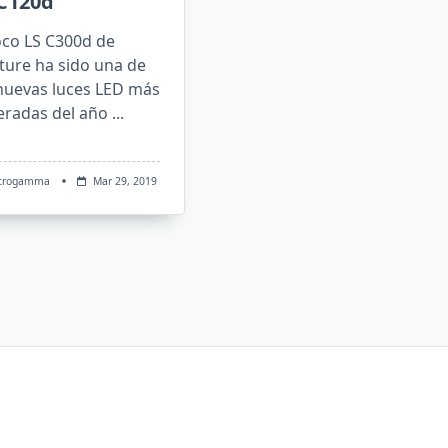
 C120d
oco LS C300d de
ture ha sido una de
 nuevas luces LED más
eradas del año
...
crogamma
Mar 29, 2019