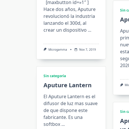
[maxbutton id=»1″ ]
Hace dos años, Aputure
Sin c
revolucionó la industria
Ap
lanzando el 300d, al
crear un dispositivo
...
Apu
prim
nue
Microgamma
Nov 7, 2019
esta
seg
202
Sin categoría
Aputure Lantern
Mi
El Aputure Lantern es el
difusor de luz mas suave
de que dispone este
Sin c
fabricante. Es una
Ap
softbox
...