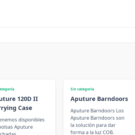
ategoría
Sin categoría
uture 120D II
Aputure Barndoors
rrying Case
Aputure Barndoors Los
Aputure Barndoors son
tenemos disponibles
la solución para dar
bolsas Aputure
forma a la luz COB.
lchadas