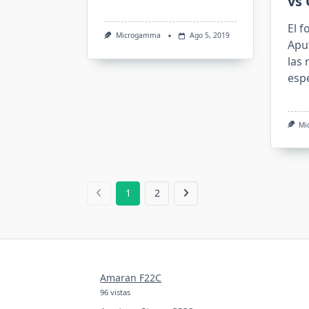
vs
El f
Microgamma
Ago 5, 2019
Apu
las
esp
Mi
1
2
Amaran F22C
96 vistas