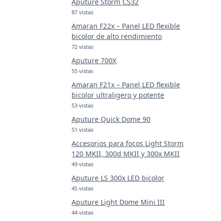
Aputure Storm CS32
87 vistas
Amaran F22x – Panel LED flexible
bicolor de alto rendimiento
72 vistas
Aputure 700X
55 vistas
Amaran F21x – Panel LED flexible
bicolor ultraligero y potente
53 vistas
Aputure Quick Dome 90
51 vistas
Accesorios para focos Light Storm
120 MKII, 300d MKII y 300x MKII
49 vistas
Aputure LS 300x LED bicolor
45 vistas
Aputure Light Dome Mini III
44 vistas