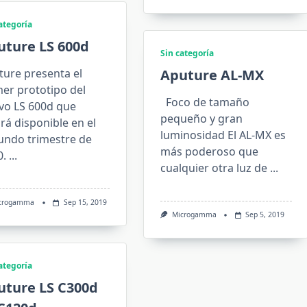
ategoría
uture LS 600d
Sin categoría
ture presenta el
Aputure AL-MX
er prototipo del
Foco de tamaño
vo LS 600d que
pequeño y gran
rá disponible en el
luminosidad El AL-MX es
undo trimestre de
más poderoso que
0.
...
cualquier otra luz de
...
crogamma
Sep 15, 2019
Microgamma
Sep 5, 2019
ategoría
uture LS C300d