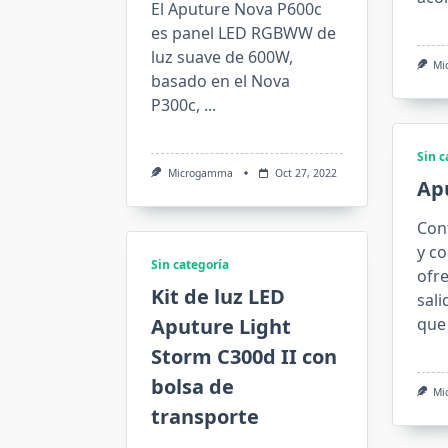
El Aputure Nova P600c
es panel LED RGBWW de
luz suave de 600W,
Mi
basado en el Nova
P300c,
...
Sin c
Microgamma
Oct 27, 2022
Ap
Cont
y c
Sin categoría
ofre
Kit de luz LED
sali
Aputure Light
que
Storm C300d II con
bolsa de
Mi
transporte