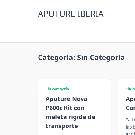
Saltar
al
APUTURE IBERIA
contenido
Categoría:
Sin Categoría
Sin categoría
Sin c
Aputure Nova
Ap
P600c Kit con
Ca
maleta rígida de
Ya 
transporte
las 
aco