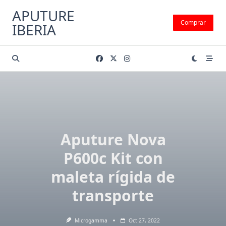
Saltar
APUTURE
al
Comprar
IBERIA
contenido
Aputure Nova
P600c Kit con
maleta rígida de
transporte
Microgamma
Oct 27, 2022