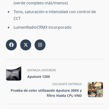
(verde completo más/menos)
Tono, saturación e intensidad con control de
CCT
LumenRadioCRMX incorporado
<span
ENTRADA ANTERIOR:
class="nav-
Aputure 1200
subtitle
SIGUIENTE ENTRADA
screen-
Prueba de color utilizando Aputure 300X y
reader-
filtro Haida CPL-VND
text">Página</span>