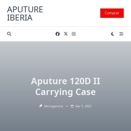
Saltar
APUTURE
al
Comprar
IBERIA
contenido
Aputure 120D II
Carrying Case
Microgamma
Abr 7, 2021