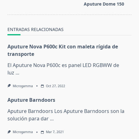
reader-
Aputure Dome 150
text">Página</span>
ENTRADAS RELACIONADAS
Aputure Nova P600c Kit con maleta rígida de
transporte
El Aputure Nova P600c es panel LED RGBWW de
luz
...
Microgamma
Oct 27, 2022
Aputure Barndoors
Aputure Barndoors Los Aputure Barndoors son la
solución para dar
...
Microgamma
Mar 7, 2021