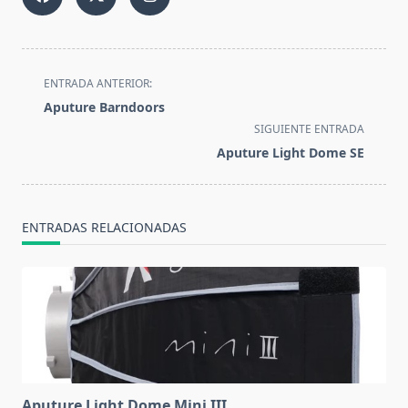
<span
ENTRADA ANTERIOR:
class="nav-
Aputure Barndoors
subtitle
SIGUIENTE ENTRADA
screen-
Aputure Light Dome SE
reader-
text">Página</span>
ENTRADAS RELACIONADAS
Aputure Light Dome Mini III