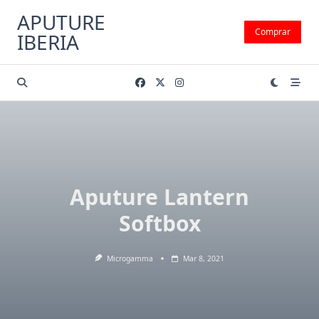
Saltar
APUTURE
al
Comprar
IBERIA
contenido
Aputure Lantern
Softbox
Microgamma
Mar 8, 2021