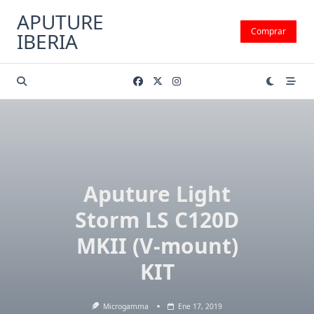
Saltar
APUTURE
al
Comprar
IBERIA
contenido
Aputure Light
Storm LS C120D
MKII (V-mount)
KIT
Microgamma
Ene 17, 2019