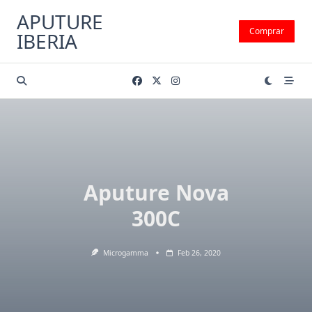
Saltar
APUTURE
al
Comprar
IBERIA
contenido
Aputure Nova
300C
Microgamma
Feb 26, 2020