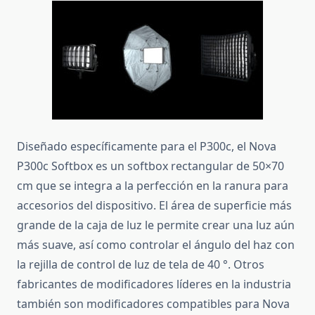
Diseñado específicamente para el P300c, el Nova
P300c Softbox es un softbox rectangular de 50×70
cm que se integra a la perfección en la ranura para
accesorios del dispositivo.
El área de superficie más
grande de la caja de luz le permite crear una luz aún
más suave, así como controlar el ángulo del haz con
la rejilla de control de luz de tela de 40 °.
Otros
fabricantes de modificadores líderes en la industria
también son modificadores compatibles para Nova