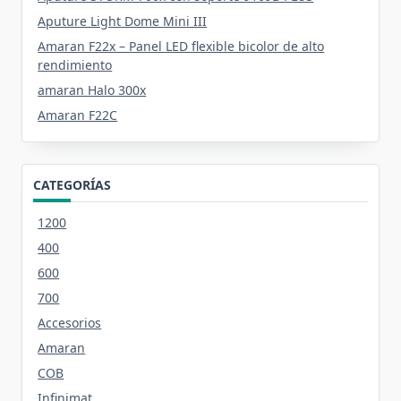
Aputure Light Dome Mini III
Amaran F22x – Panel LED flexible bicolor de alto
rendimiento
amaran Halo 300x
Amaran F22C
CATEGORÍAS
1200
400
600
700
Accesorios
Amaran
COB
Infinimat