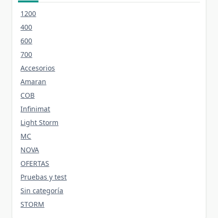
1200
400
600
700
Accesorios
Amaran
COB
Infinimat
Light Storm
MC
NOVA
OFERTAS
Pruebas y test
Sin categoría
STORM